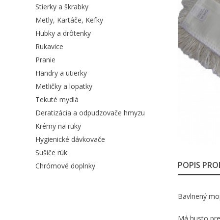
Stierky a škrabky
Metly, Kartáče, Kefky
Hubky a drôtenky
Rukavice
Pranie
Handry a utierky
Metličky a lopatky
Tekuté mydlá
Deratizácia a odpudzovače hmyzu
Krémy na ruky
Hygienické dávkovače
Sušiče rúk
POPIS PR
Chrómové doplnky
Bavlnený mop
Má husto pre