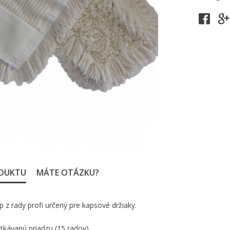
ODUKTU
MÁTE OTÁZKU?
 z rady profi určený pre kapsové držiaky.
tkávanú priadzu (15 radov).