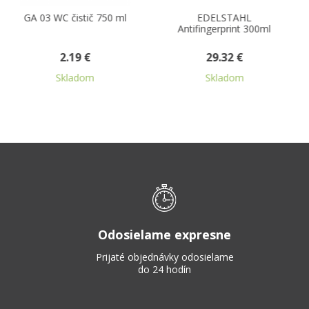
EDELSTAHL
GA 11 leštiaci
Antifingerprint 300ml
prostriedok na nábytok
500 ml
29.32 €
2.51 €
Skladom
Skladom
Odosielame expresne
Prijaté objednávky odosielame
do 24 hodín