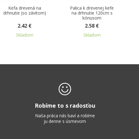
Palica k drevenej kefe
Palica k zmetáku natural
na drhnutie 120cm s
drevo 120cm so
kónusom
závitom
2.58 €
2.67 €
Skladom
Skladom
Robíme to s radosťou
Naša práca nás baví a robíme
ju denne s úsmevom