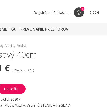
0
|
0.00 €
Registrácia
Prihlásenie
ZMETIKA
PREVOŇANIE PRIESTOROV
y, Vozíky, Vedrá
sový 40cm
1 €
(5.94 bez DPH)
Do košíka
duktu:
20207
ia:
Mopy, Vozíky, Vedrá
,
ČISTENIE A HYGIENA