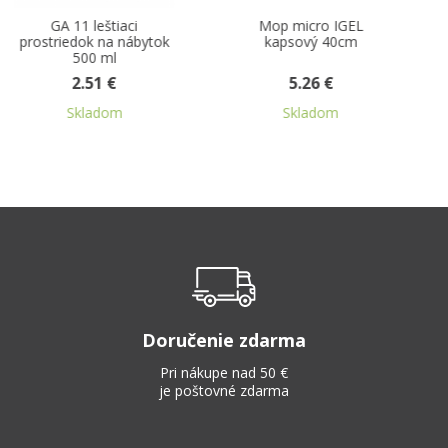
Mop micro IGEL
Kefa drevená na
kapsový 40cm
drhnutie (so závitom)
5.26 €
2.42 €
Skladom
Skladom
Doručenie zdarma
Pri nákupe nad 50 €
je poštovné zdarma