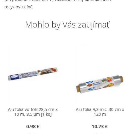
recyklovateľné.
Mohlo by Vás zaujímať
u fólia vo fólii 28,5 cm x
Alu fólia 9,3 mic. 30 cm x
10 m, 8,5 µm [1 ks]
120 m
0.98 €
10.23 €