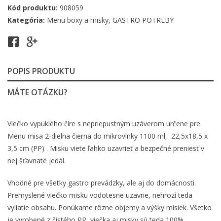
Kód produktu:
908059
Kategória:
Menu boxy a misky
,
GASTRO POTREBY
POPIS PRODUKTU
MÁTE OTÁZKU?
Viečko vypuklého číre s nepriepustným uzáverom určene pre
Menu misa 2-dielna čierna do mikrovlnky 1100 ml, 22,5x18,5 x
3,5 cm (PP) . Misku viete ľahko uzavrieť a bezpečné preniesť v
nej šťavnaté jedál.
Vhodné pre všetky gastro prevádzky, ale aj do domácnosti.
Premyslené viečko misku vodotesne uzavrie, nehrozí teda
vyliatie obsahu. Ponúkame rôzne objemy a výšky misiek. Všetko
je vyrobené z čistého PP, viečka aj misky sú teda 100%