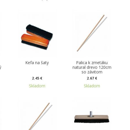
Kefa na šaty
Palica k zmetáku
ý
natural drevo 120cm
so závitom
2.45 €
2.67 €
Skladom
Skladom