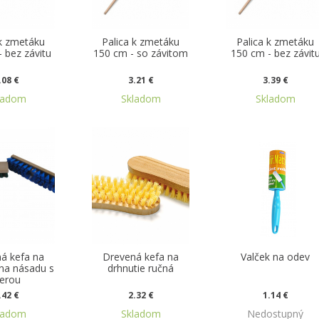
 k zmetáku
Palica k zmetáku
Palica k zmetáku
 bez závitu
150 cm - so závitom
150 cm - bez závit
.08 €
3.21 €
3.39 €
ladom
Skladom
Skladom
á kefa na
Drevená kefa na
Valček na odev
 na násadu s
drhnutie ručná
ierou
.42 €
2.32 €
1.14 €
ladom
Skladom
Nedostupný