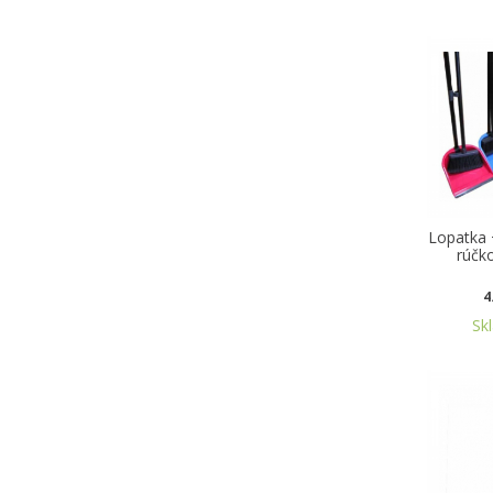
Lopatka 
rúčk
4
Sk