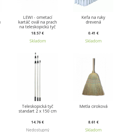
LEWI - ometací
Kefa na ruky
u
kartáč ovál na prach
drevená
na teleskopickú tyč
lewi
18.57 €
0.41 €
Skladom
Skladom
Teleskopická tyč
Metla ciroková
standart 2 x 150 cm
14.76 €
8.61 €
Nedostupný
Skladom