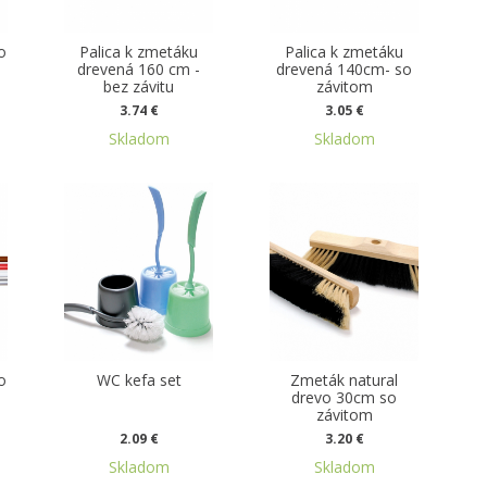
o
Palica k zmetáku
Palica k zmetáku
drevená 160 cm -
drevená 140cm- so
bez závitu
závitom
3.74 €
3.05 €
Skladom
Skladom
o
WC kefa set
Zmeták natural
drevo 30cm so
závitom
2.09 €
3.20 €
Skladom
Skladom