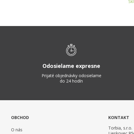
Sk
Odosielame expresne
Prijaté objednávky odosielame
do 24 hodín
OBCHOD
KONTAKT
Torbia, s.r.o.
O nás
Lieskovec 85