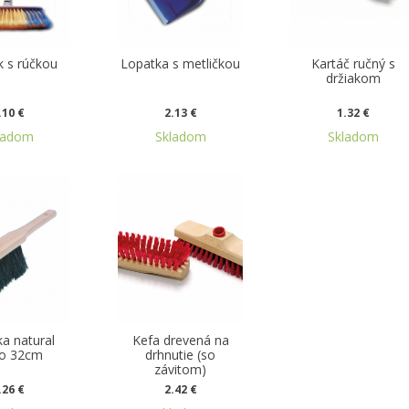
 s rúčkou
Lopatka s metličkou
Kartáč ručný s
držiakom
.10 €
2.13 €
1.32 €
ladom
Skladom
Skladom
ka natural
Kefa drevená na
vo 32cm
drhnutie (so
závitom)
.26 €
2.42 €