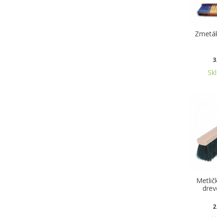
Zmeták
3
Sk
Metlič
dre
2