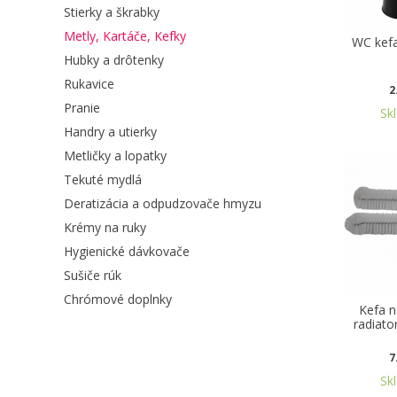
Stierky a škrabky
Metly, Kartáče, Kefky
WC kefa
Hubky a drôtenky
Rukavice
2
Pranie
Sk
Handry a utierky
Metličky a lopatky
Tekuté mydlá
Deratizácia a odpudzovače hmyzu
Krémy na ruky
Hygienické dávkovače
Sušiče rúk
Chrómové doplnky
Kefa n
radiato
7
Sk