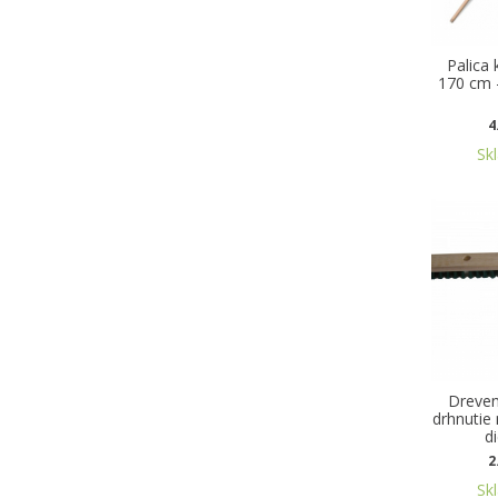
Palica
170 cm -
4
Sk
Dreven
drhnutie
d
2
Sk