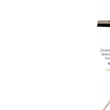
Zmetá
drev
ko
8
Sk