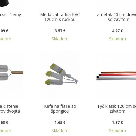
 set čierny
Metla záhradná PVC
Zmeták 40 cm drev
120cm s rúčkou
- so závitom
.09 €
3.57 €
4.27 €
ladom
Skladom
Skladom
a čistenie
Kefa na fľaše so
Tyč klasik 120 cm s
rov dvojitá
špongiou
závitom
.63 €
1.65 €
1.37 €
ladom
Skladom
Skladom