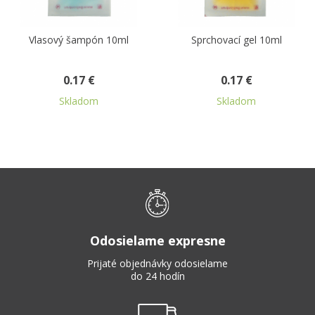
Vlasový šampón 10ml
Sprchovací gel 10ml
0.17 €
0.17 €
Skladom
Skladom
Odosielame expresne
Prijaté objednávky odosielame
do 24 hodín