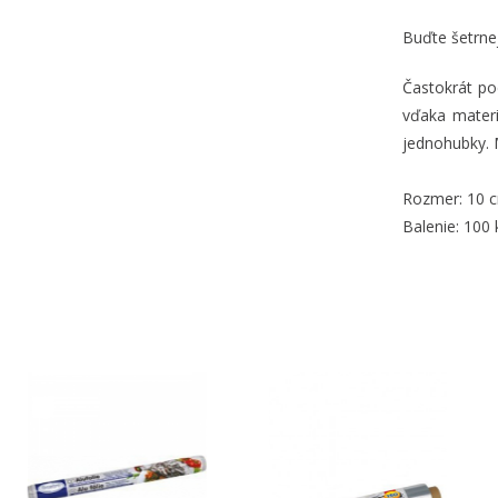
Buďte šetrne
Častokrát pod
vďaka materi
jednohubky. M
Rozmer: 10 
Balenie: 100 
-20 %