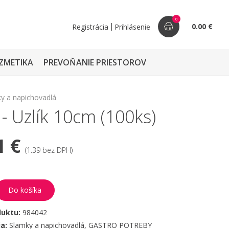
0
|
0.00 €
Registrácia
Prihlásenie
ZMETIKA
PREVOŇANIE PRIESTOROV
y a napichovadlá
 Uzlík 10cm (100ks)
1 €
(1.39 bez DPH)
Do košíka
duktu:
984042
ia:
Slamky a napichovadlá
,
GASTRO POTREBY