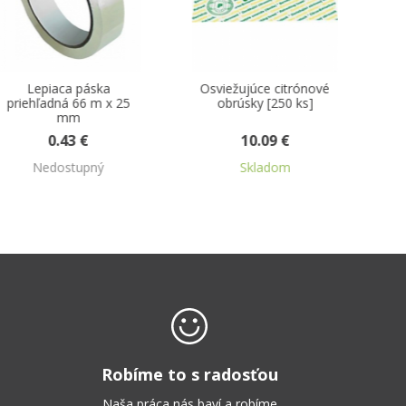
Osviežujúce citrónové
Tašky 10 kg pruhované
obrúsky [250 ks]
30 + 16 x 52 cm 100 ks
10.09 €
2.12 €
Skladom
Skladom
Robíme to s radosťou
Naša práca nás baví a robíme