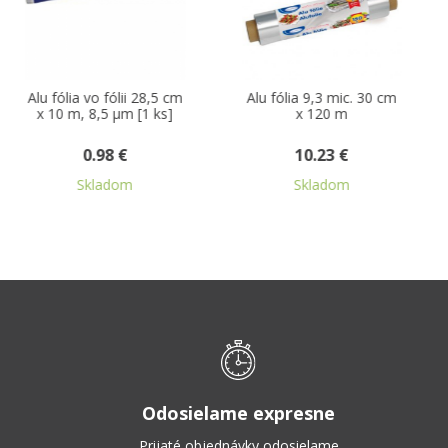
Alu fólia 9,3 mic. 30 cm
Lepiaca páska krepová
x 120 m
biela 50 m x 25 mm
10.23 €
1.08 €
0.87 €
Skladom
Skladom
Odosielame expresne
Prijaté objednávky odosielame