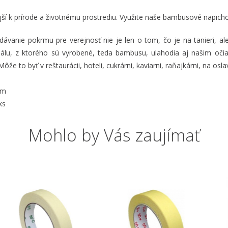
jší k prírode a životnému prostrediu. Využite naše bambusové napicho
ávanie pokrmu pre verejnosť nie je len o tom, čo je na tanieri, ale
álu, z ktorého sú vyrobené, teda bambusu, ulahodia aj našim očia
ôže to byť v reštaurácii, hoteli, cukrárni, kaviarni, raňajkárni, na osl
cm
ks
Mohlo by Vás zaujímať