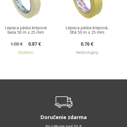
Lepiaca páska krepová,
Lepiaca páska
žltá 50 m x 25 mm
priehľadná 66 m x 25
mm
0.76 €
0.43 €
Nedostupný
Nedostupný
Doručenie zdarma
Pri nákupe nad 50 €