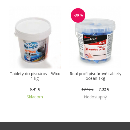
-30 %
Tablety do pisoárov - Wixx
Real profi pisoárové tablety
1 kg
oceán 1kg
6.41 €
10.46 €
7.32 €
Skladom
Nedostupný