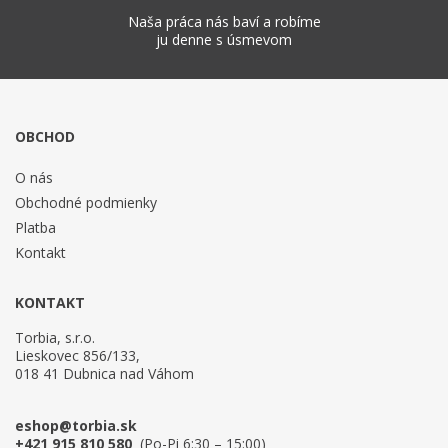
Naša práca nás baví a robíme
ju denne s úsmevom
OBCHOD
O nás
Obchodné podmienky
Platba
Kontakt
KONTAKT
Torbia, s.r.o.
Lieskovec 856/133,
018 41 Dubnica nad Váhom
eshop@torbia.sk
+421 915 810 580
(Po-Pi 6:30 – 15:00)