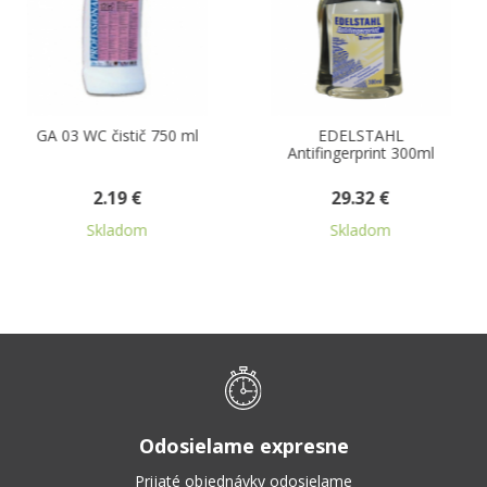
03 WC čistič 750 ml
EDELSTAHL
GA 11
Antifingerprint 300ml
n
2.19 €
29.32 €
Skladom
Skladom
Odosielame expresne
Prijaté objednávky odosielame