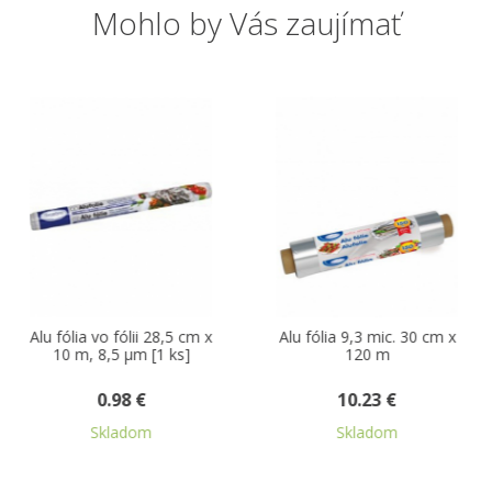
Mohlo by Vás zaujímať
lu fólia vo fólii 28,5 cm x
Alu fólia 9,3 mic. 30 cm x
10 m, 8,5 µm [1 ks]
120 m
0.98 €
10.23 €
Skladom
Skladom