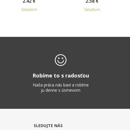
2.58 €
2.67 €
Skladom
Skladom
Robíme to s radosťou
Naša práca nás baví a robíme
ju denne s úsmevom
SLEDUJTE NÁS