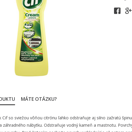
ODUKTU
MÁTE OTÁZKU?
 Cif so sviežou vôňou citrónu ľahko odstraňuje aj silno zažratú špinu
u a záhradného nábytku. Odstraňuje vodný kameň a mastnotu. Povrchy z