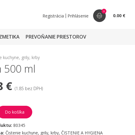
0
|
0.00 €
Registrácia
Prihlásenie
ZMETIKA
PREVOŇANIE PRIESTOROV
e kuchyne, grily, krby
m 500 ml
8 €
(1.85 bez DPH)
Do košíka
duktu:
80345
ia:
Čistenie kuchyne, grily, krby
,
ČISTENIE A HYGIENA