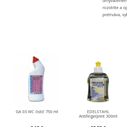
umývateľnému
rozotrite a 
pretrváva, v
č 750 ml
EDELSTAHL
GA 11 leštiac
Antifingerprint 300ml
prostriedok na n
500 ml