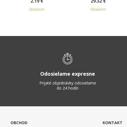
29.32 €
2.51 €
m
Skladom
Skladom
Odosielame expresne
Prijaté objednávky odosielame
do 24 hodín
OBCHOD
KONTAKT