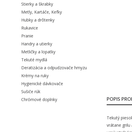
Stierky a škrabky
Metly, Kartáče, Kefky
Hubky a drôtenky
Rukavice
Pranie
Handry a utierky
Metličky a lopatky
Tekuté mydlá
Deratizácia a odpudzovače hmyzu
Krémy na ruky
Hygienické dávkovače
Sušiče rúk
POPIS PR
Chrómové doplnky
Tekutý piesok
vrátane gril