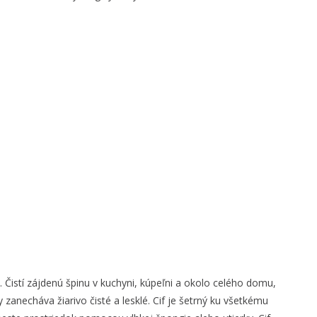
. Čistí zájdenú špinu v kuchyni, kúpeľni a okolo celého domu,
anecháva žiarivo čisté a lesklé. Cif je šetrný ku všetkému