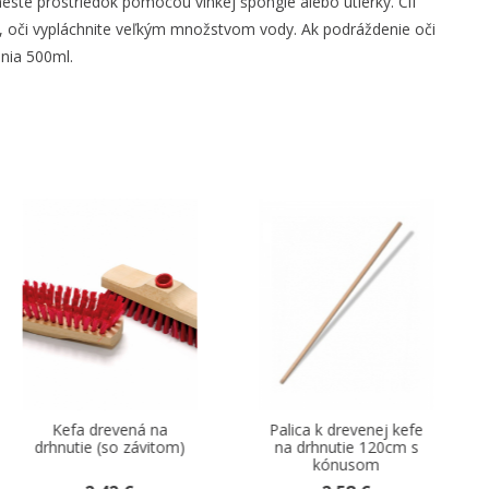
ste prostriedok pomocou vlhkej špongie alebo utierky. Cif
ia, oči vypláchnite veľkým množstvom vody. Ak podráždenie oči
nia 500ml.
Palica k drevenej kefe
Palica k zmetáku natur
om)
na drhnutie 120cm s
drevo 120cm so
kónusom
závitom