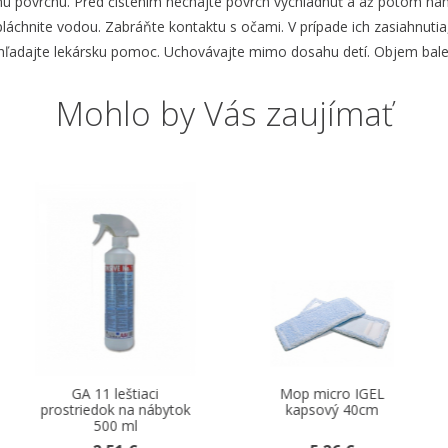
 povrchu. Pred čistením nechajte povrch vychladnúť a až potom nane
opláchnite vodou. Zabráňte kontaktu s očami. V prípade ich zasiahnut
yhľadajte lekársku pomoc. Uchovávajte mimo dosahu detí. Objem bale
Mohlo by Vás zaujímať
i
Mop micro IGEL
Kefa drevená na
ábytok
kapsový 40cm
drhnutie (so závit