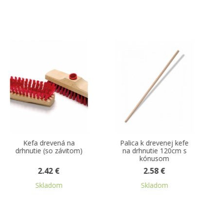
Palica k drevenej kefe
Palica k zmetáku natural
)
na drhnutie 120cm s
drevo 120cm so
kónusom
závitom
2.58 €
2.67 €
Skladom
Skladom