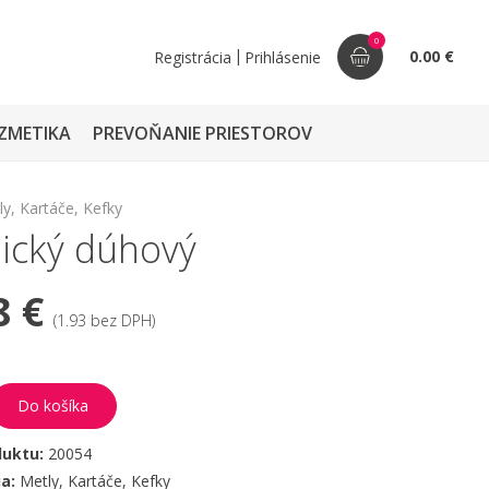
0
|
0.00 €
Registrácia
Prihlásenie
ZMETIKA
PREVOŇANIE PRIESTOROV
ly, Kartáče, Kefky
ický dúhový
8 €
(1.93 bez DPH)
Do košíka
duktu:
20054
ia:
Metly, Kartáče, Kefky