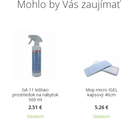
Mohlo by Vás zaujímať
Mop micro IGEL
Kefa drevená na
ytok
kapsový 40cm
drhnutie (so závitom
5.26 €
2.42 €
Skladom
Skladom