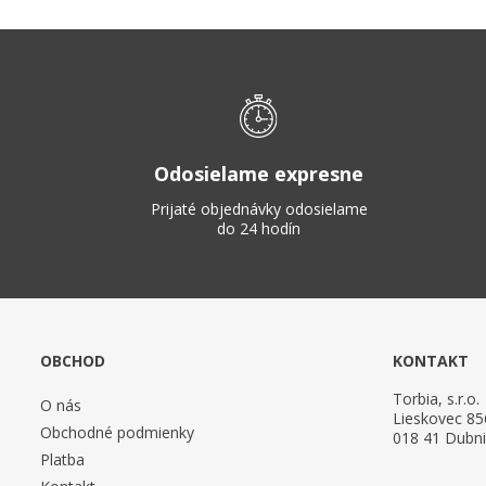
Odosielame expresne
Prijaté objednávky odosielame
do 24 hodín
OBCHOD
KONTAKT
Torbia, s.r.o.
O nás
Lieskovec 85
Obchodné podmienky
018 41 Dubn
Platba