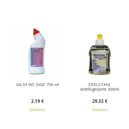
750 ml
EDELSTAHL
GA 11 leštiaci
Antifingerprint 300ml
prostriedok na náb
500 ml
29.32 €
2.51 €
Skladom
Skladom