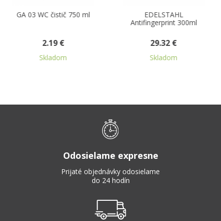
03 WC čistič 750 ml
EDELSTAHL
GA 11
Antifingerprint 300ml
n
2.19 €
29.32 €
Skladom
Skladom
Odosielame expresne
Prijaté objednávky odosielame
do 24 hodín