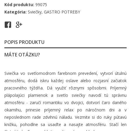
Kód produktu:
99075
Kategória:
Sviečky
,
GASTRO POTREBY
POPIS PRODUKTU
MÁTE OTÁZKU?
Sviečka vo svetlomodrom farebnom prevedení, vytvorí útulnú
atmosféru, dodá iskru každej oslave alebo rozjasní začiatok
pracovného týždňa. Dá využiť rôznymi spôsobmi. Príjemný
plápolajúci plamienok a svetlo sviečky navodí tú správnu
atmosféru - zaručí romantiku vo dvojici, dotvorí čaro daného
okamihu, prinesie príjemný relax po náročnom dni a v
neposlednom rade zdvihnú náladu. Vezmite si do ruky pútavú
knižku, pohodlne sa usaďte a nasajte atmosféru. Stačí len