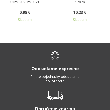
8,5 µm [1 ks]
120 m
biela 
0.98 €
10.23 €
1.08
kladom
Skladom
S
Odosielame expresne
Prijaté objednávky odosielame
do 24 hodín
Doručenie zdarma