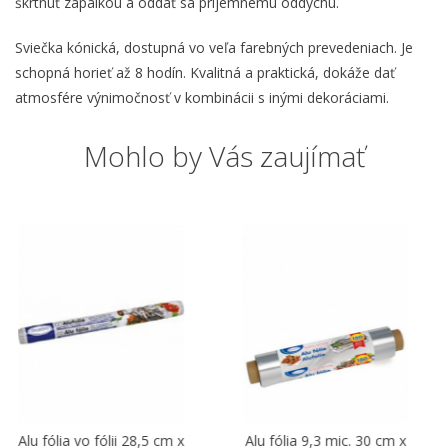
škrtnúť zápalkou a oddať sa príjemnému oddychu.
Sviečka kónická, dostupná vo veľa farebných prevedeniach. Je
schopná horieť až 8 hodín. Kvalitná a praktická, dokáže dať
atmosfére výnimočnosť v kombinácii s inými dekoráciami.
Mohlo by Vás zaujímať
-20 %
vo fólii 28,5 cm x
Alu fólia 9,3 mic. 30 cm x
Lepiaca