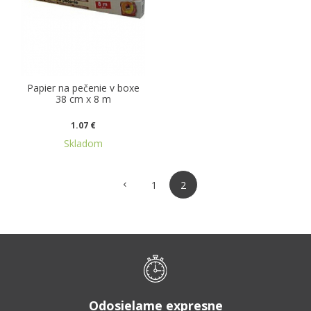
Papier na pečenie v boxe
38 cm x 8 m
1.07 €
Skladom
1
2
Odosielame expresne