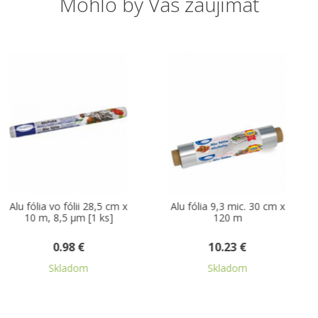
Mohlo by Vás zaujímať
-20 %
 cm x
Alu fólia 9,3 mic. 30 cm x
Lepiaca páska krep
]
120 m
biela 50 m x 25 m
10.23 €
1.08 €
0.87 €
Skladom
Skladom