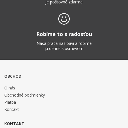
je poštovné zdarma
Robíme to s radosťou
Naša práca nás baví a robíme
ju denne s úsmevom
OBCHOD
O nás
Obchodné podmienky
Platba
Kontakt
KONTAKT