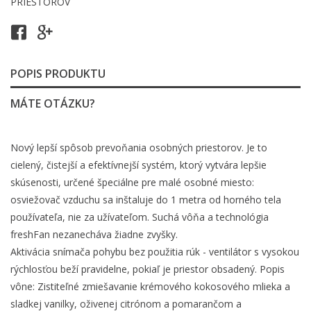
PRIESTOROV
POPIS PRODUKTU
MÁTE OTÁZKU?
Nový lepší spôsob prevoňania osobných priestorov. Je to
cielený, čistejší a efektívnejší systém, ktorý vytvára lepšie
skúsenosti, určené špeciálne pre malé osobné miesto:
osviežovač vzduchu sa inštaluje do 1 metra od horného tela
používateľa, nie za užívateľom. Suchá vôňa a technológia
freshFan nezanecháva žiadne zvyšky.
Aktivácia snímača pohybu bez použitia rúk - ventilátor s vysokou
rýchlosťou beží pravidelne, pokiaľ je priestor obsadený. Popis
vône: Zistiteľné zmiešavanie krémového kokosového mlieka a
sladkej vanilky, oživenej citrónom a pomarančom a