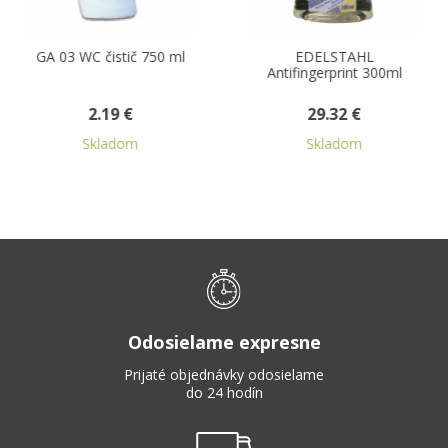
GA 03 WC čistič 750 ml
EDELSTAHL
GA
Antifingerprint 300ml
2.19 €
29.32 €
Skladom
Skladom
Odosielame expresne
Prijaté objednávky odosielame
do 24 hodín