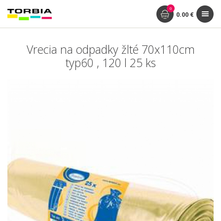
0
0.00 €
Vrecia na odpadky žlté 70x110cm
typ60 , 120 l 25 ks