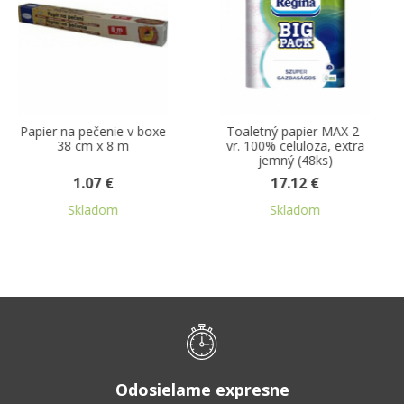
 boxe
Toaletný papier MAX 2-
Centro rolka čistob
vr. 100% celuloza, extra
100% celulóza 
jemný (48ks)
perforovaná
17.12 €
3.81 €
Skladom
Skladom
Odosielame expresne