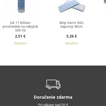
Mop micro IGEL
Kefa drevená na
kapsový 40cm
drhnutie (so závitom)
5.26 €
2.42 €
Skladom
Skladom
Doručenie zdarma
Pri nákupe nad 50 €