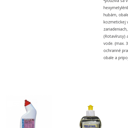
•používa sa v
hexymetylénbi
hubám, obale
kozmetickej v
zariadeniach,
(Rotavírusy)
vode. (max. 
ochranné pra
obale a pripo