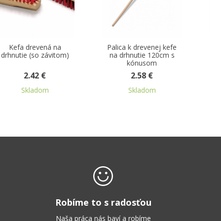
Palica k drevenej kefe
Palica k zmetáku natural
na drhnutie 120cm s
drevo 120cm so
kónusom
závitom
2.58 €
2.67 €
Skladom
Skladom
Robíme to s radosťou
Naša práca nás baví a robíme