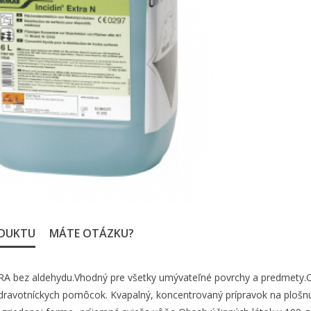
ODUKTU
MÁTE OTÁZKU?
A bez aldehydu.Vhodný pre všetky umývateľné povrchy a predmety.Ope
zdravotníckych pomôcok. Kvapalný, koncentrovaný prípravok na plošnú