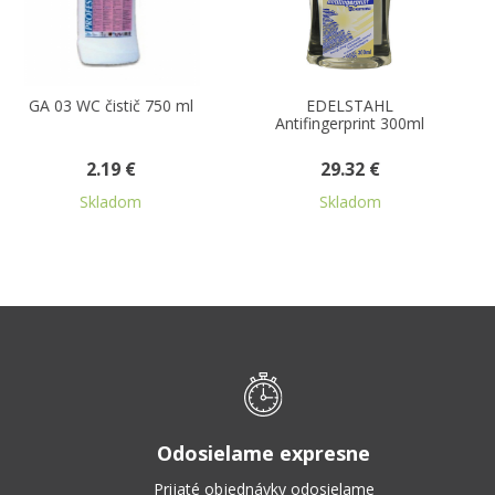
EDELSTAHL
GA 11 leštiaci
Antifingerprint 300ml
prostriedok na nábytok
500 ml
29.32 €
2.51 €
Skladom
Skladom
Odosielame expresne
Prijaté objednávky odosielame