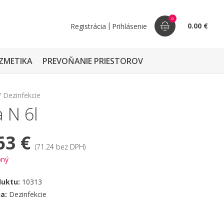
0
|
0.00 €
Registrácia
Prihlásenie
ZMETIKA
PREVOŇANIE PRIESTOROV
Dezinfekcie
 N 6l
63 €
(71.24 bez DPH)
pný
duktu:
10313
ia:
Dezinfekcie