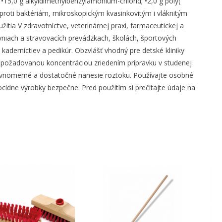
•15,0 g alkyldimethylbenzylamonium-chlorid; •2,0 g poly(
 proti baktériám, mikroskopickým kvasinkovitým i vláknitým
ia V zdravotníctve, veterinárnej praxi, farmaceutickej a
yniach a stravovacích prevádzkach, školách, športových
kaderníctiev a pedikúr. Obzvlášť vhodný pre detské kliniky
s požadovanou koncentráciou zriedením prípravku v studenej
rovnomerné a dostatočné nanesie roztoku. Používajte osobné
ne výrobky bezpečne. Pred použitím si prečítajte údaje na