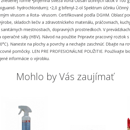
 zriedenej forme •príjemná svieža vôňa Obsah účinných látok v 100 g 
guanid- hydrochloridum); •2,0 g bifenyl-2-ol Spektrum účinku Účinný
ným vírusom a Rota- vírusom. Certifikované podľa DGHM. Oblasť použit
ýrobe, skladoch liečiv a zdravotníckeho materiálu, práčovniach, kuch
 sanitárnych miestnostiach, dopravných prostriedkoch. V prevádzkach 
 a operačné sály (HBV). Návod na použitie Pripravte pracovný roztok 
30°C). Naneste na plochy a povrchy a nechajte zaschnúť. Dbajte na 
covné pomôcky. LEN PRE PROFESIONÁLNE POUŽITIE. Používajte biocíd
jené informácie o výrobku.
Mohlo by Vás zaujímať