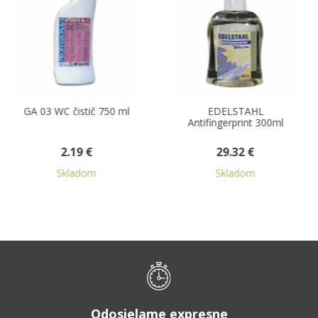
 čistič 750 ml
EDELSTAHL
GA 11 lešt
Antifingerprint 300ml
na ná
2.19 €
29.32 €
kladom
Skladom
S
Odosielame expresne