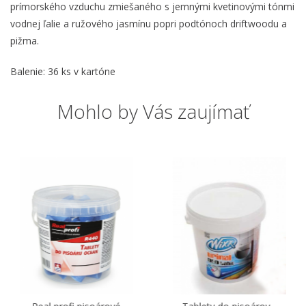
prímorského vzduchu zmiešaného s jemnými kvetinovými tónmi
vodnej ľalie a ružového jasmínu popri podtónoch driftwoodu a
pižma.
Balenie: 36 ks v kartóne
Mohlo by Vás zaujímať
30 %