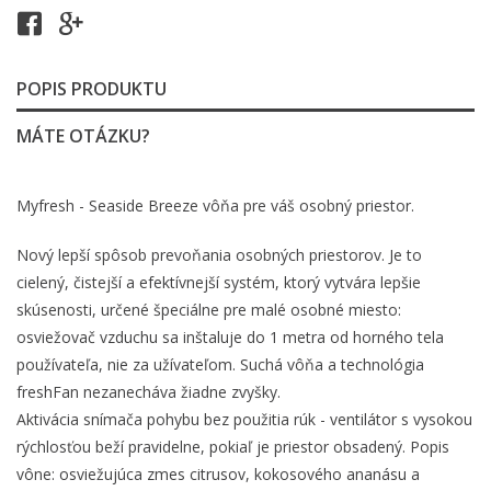
POPIS PRODUKTU
MÁTE OTÁZKU?
Myfresh - Seaside Breeze vôňa pre váš osobný priestor.
Nový lepší spôsob prevoňania osobných priestorov. Je to
cielený, čistejší a efektívnejší systém, ktorý vytvára lepšie
skúsenosti, určené špeciálne pre malé osobné miesto:
osviežovač vzduchu sa inštaluje do 1 metra od horného tela
používateľa, nie za užívateľom. Suchá vôňa a technológia
freshFan nezanecháva žiadne zvyšky.
Aktivácia snímača pohybu bez použitia rúk - ventilátor s vysokou
rýchlosťou beží pravidelne, pokiaľ je priestor obsadený. Popis
vône: osviežujúca zmes citrusov, kokosového ananásu a