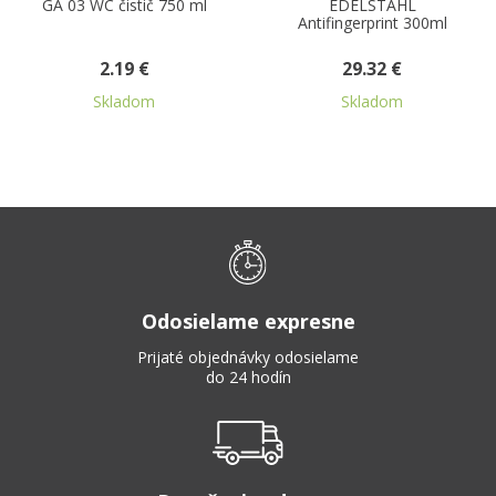
GA 03 WC čistič 750 ml
EDELSTAHL
Antifingerprint 300ml
2.19 €
29.32 €
Skladom
Skladom
Odosielame expresne
Prijaté objednávky odosielame
do 24 hodín