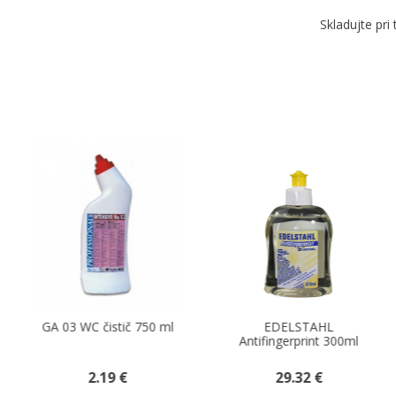
Skladujte pr
EDELSTAHL
GA 11 leštiaci
Antifingerprint 300ml
prostriedok na nábytok
500 ml
29.32 €
2.51 €