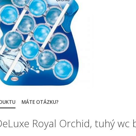
ODUKTU
MÁTE OTÁZKU?
DeLuxe Royal Orchid, tuhý wc b