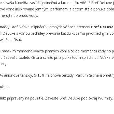
e si vaša kúpeľňa zaslúži jedinečnú a luxusnejšiu vôňu? Bref DeLuxe 
vé vône inšpirované jemnými parfémami a pritom stále ponúka dobr
smerujte do prúdu vody.
značky Bref! Vďaka inšpirácií v jemných vôňach premení
Bref DeLux
ef DeLuxe s vôňou orchidey prevonia každú kúpeľňu prvotriednymi v
sviežu a čistú.
rada - mimoriadna kvalita jemných vôní a to od momentu kedy ho prv
držať vašu toaletu čistú a sviežu pri a po každom spláchnutí. Vďaka 
lety.
0% aniónové tenzidy, 5-15% neiónové tenzidy, Parfum (alpha-isomethyl
užitie:
odukt pripravený na použitie. Zaveste Bref DeLuxe pod okraj WC misy.