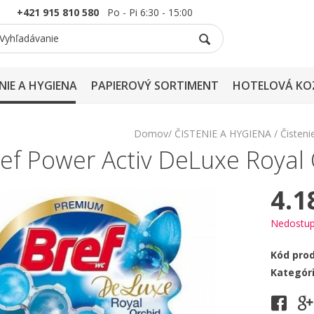
+421 915 810 580
Po - Pi 6:30 - 15:00
NIE A HYGIENA
PAPIEROVÝ SORTIMENT
HOTELOVÁ KO
Domov
ČISTENIE A HYGIENA
Čisteni
ef Power Activ DeLuxe Royal 
4.1
Nedostu
Kód pro
Kategór