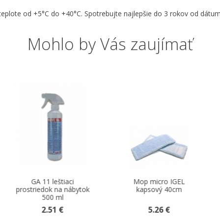
i teplote od +5°C do +40°C. Spotrebujte najlepšie do 3 rokov od dát
Mohlo by Vás zaujímať
Mop micro IGEL
Kefa drevená na
kapsový 40cm
drhnutie (so závitom)
5.26 €
2.42 €