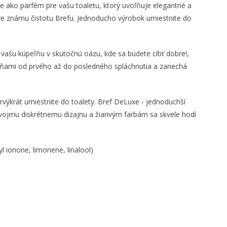
je ako parfém pre vašu toaletu, ktorý uvoľňuje elegantné a
e známu čistotu Brefu. Jednoducho výrobok umiestnite do
e
vašu kúpeľňu v skutočnú oázu, kde sa budete cítiť dobre!,
ôňami od prvého až do posledného spláchnutia a zanechá
ýkrát umiestnite do toalety. Bref DeLuxe - jednoduchší
svojmu diskrétnemu dizajnu a žiarivým farbám sa skvele hodí
 ionone, limonene, linalool)