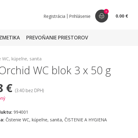
0
|
0.00 €
Registrácia
Prihlásenie
ZMETIKA
PREVOŇANIE PRIESTOROV
e WC, kúpeľne, sanita
Orchid WC blok 3 x 50 g
8 €
(3.40 bez DPH)
pný
duktu:
994001
ia:
Čistenie WC, kúpeľne, sanita
,
ČISTENIE A HYGIENA