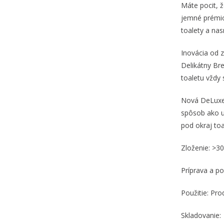
Máte pocit, ž
jemné prémio
toalety a na
Inovácia od 
Delikátny Br
toaletu vždy 
Nová DeLuxe 
spôsob ako u
pod okraj toa
Zloženie: >3
Príprava a po
Použitie: Pr
Skladovanie: