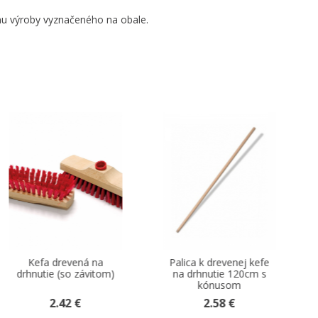
umu výroby vyznačeného na obale.
Palica k drevenej kefe
Palica k zmetáku natural
na drhnutie 120cm s
drevo 120cm so
kónusom
závitom
2.58 €
2.67 €