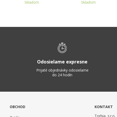
Skladom
Skladom
Odosielame expresne
Prijaté objednávky odosielame
do 24 hodín
OBCHOD
KONTAKT
Torbia, s.r.o.