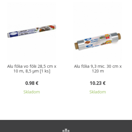
-20
ólia vo fólii 28,5 cm x
Alu fólia 9,3 mic. 30 cm x
Lep
 m, 8,5 µm [1 ks]
120 m
bi
0.98 €
10.23 €
Skladom
Skladom