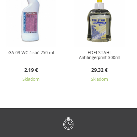
0 ml
EDELSTAHL
GA 11 leštiaci prost
Antifingerprint 300ml
na nábytok 500 
29.32 €
2.51 €
Skladom
Skladom