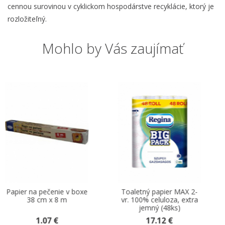
cennou surovinou v cyklickom hospodárstve recyklácie, ktorý je
rozložiteľný.
Mohlo by Vás zaujímať
Toaletný papier MAX 2-
Centro rolka čistobiela
vr. 100% celuloza, extra
100% celulóza ,
jemný (48ks)
perforovaná
17.12 €
3.81 €