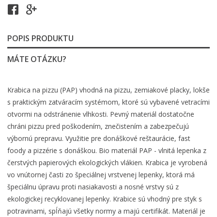
POPIS PRODUKTU
MÁTE OTÁZKU?
Krabica na pizzu (PAP) vhodná na pizzu, zemiakové placky, lokše
s praktickým zatváracím systémom, ktoré sú vybavené vetracími
otvormi na odstránenie vlhkosti. Pevný materiál dostatočne
chráni pizzu pred poškodením, znečistením a zabezpečujú
výbornú prepravu. Využitie pre donáškové reštaurácie, fast
foody a pizzérie s donáškou. Bio materiál PAP - vlnitá lepenka z
čerstvých papierových ekologických vlákien. Krabica je vyrobená
vo vnútornej časti zo špeciálnej vrstvenej lepenky, ktorá má
špeciálnu úpravu proti nasiakavosti a nosné vrstvy sú z
ekologickej recyklovanej lepenky. Krabice sú vhodný pre styk s
potravinami, spĺňajú všetky normy a majú certifikát. Materiál je