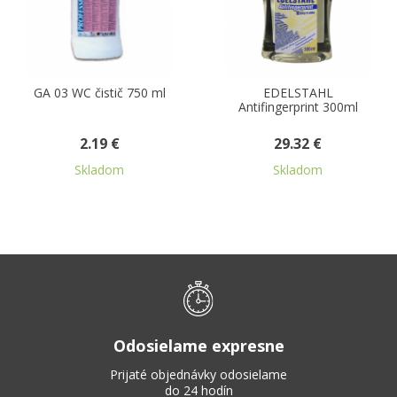
GA 03 WC čistič 750 ml
EDELSTAHL
Antifingerprint 300ml
2.19 €
29.32 €
Skladom
Skladom
Odosielame expresne
Prijaté objednávky odosielame
do 24 hodín