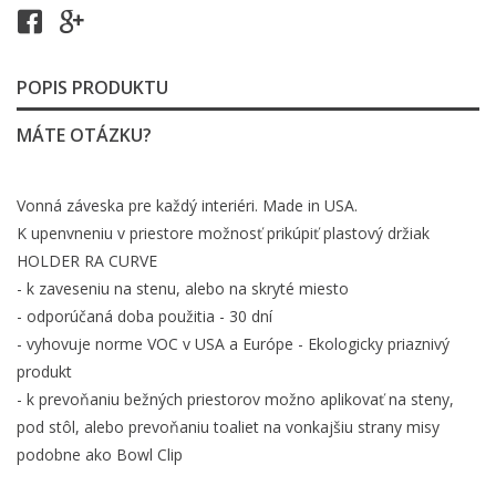
POPIS PRODUKTU
MÁTE OTÁZKU?
Vonná záveska pre každý interiéri. Made in USA.
K upenvneniu v priestore možnosť prikúpiť plastový držiak
HOLDER RA CURVE
- k zaveseniu na stenu, alebo na skryté miesto
- odporúčaná doba použitia - 30 dní
- vyhovuje norme VOC v USA a Európe - Ekologicky priaznivý
produkt
- k prevoňaniu bežných priestorov možno aplikovať na steny,
pod stôl, alebo prevoňaniu toaliet na vonkajšiu strany misy
podobne ako Bowl Clip