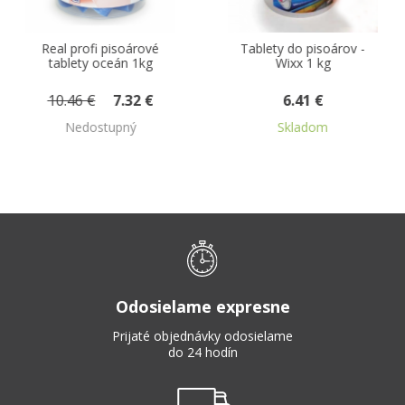
Real profi pisoárové
Tablety do pisoárov -
tablety oceán 1kg
Wixx 1 kg
10.46 €
7.32 €
6.41 €
Nedostupný
Skladom
Odosielame expresne
Prijaté objednávky odosielame
do 24 hodín