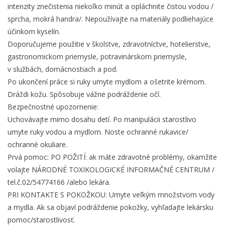
intenzity znečistenia niekoľko minút a opláchnite čistou vodou /
sprcha, mokrá handra/. Nepoužívajte na materiály podliehajúce
účinkom kyselín.
Doporučujeme použitie v školstve, zdravotníctve, hotelierstve,
gastronomickom priemysle, potravinárskom priemysle,
v službách, domácnostiach a pod.
Po ukončení práce si ruky umyte mydlom a ošetrite krémom.
Dráždi kožu. Spôsobuje vážne podráždenie očí.
Bezpečnostné upozornenie:
Uchovávajte mimo dosahu detí. Po manipulácii starostlivo
umyte ruky vodou a mydlom. Noste ochranné rukavice/
ochranné okuliare.
Prvá pomoc: PO POŽITÍ: ak máte zdravotné problémy, okamžite
volajte NÁRODNÉ TOXIKOLOGICKÉ INFORMAČNÉ CENTRUM /
tel.č.02/54774166 /alebo lekára.
PRI KONTAKTE S POKOŽKOU: Umyte veľkým množstvom vody
a mydla. Ak sa objaví podráždenie pokožky, vyhľadajte lekársku
pomoc/starostlivosť.