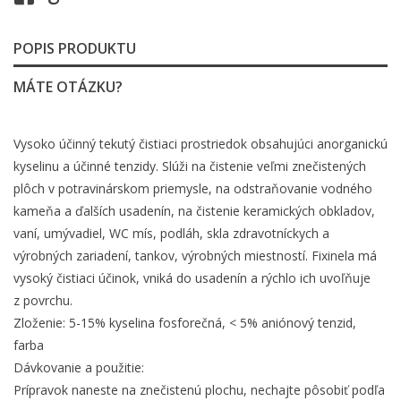
POPIS PRODUKTU
MÁTE OTÁZKU?
Vysoko účinný tekutý čistiaci prostriedok obsahujúci anorganickú
kyselinu a účinné tenzidy. Slúži na čistenie veľmi znečistených
plôch v potravinárskom priemysle, na odstraňovanie vodného
kameňa a ďalších usadenín, na čistenie keramických obkladov,
vaní, umývadiel, WC mís, podláh, skla zdravotníckych a
výrobných zariadení, tankov, výrobných miestností. Fixinela má
vysoký čistiaci účinok, vniká do usadenín a rýchlo ich uvoľňuje
z povrchu.
Zloženie: 5-15% kyselina fosforečná, < 5% aniónový tenzid,
farba
Dávkovanie a použitie:
Prípravok naneste na znečistenú plochu, nechajte pôsobiť podľa