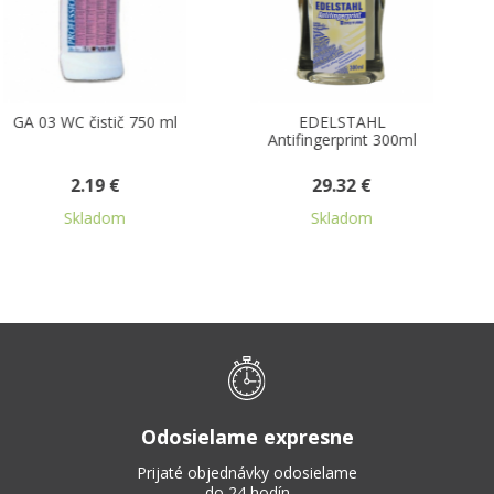
EDELSTAHL
GA 11 leštiaci prostriedok
Antifingerprint 300ml
na nábytok 500 ml
29.32 €
2.51 €
Skladom
Skladom
Odosielame expresne
Prijaté objednávky odosielame
do 24 hodín