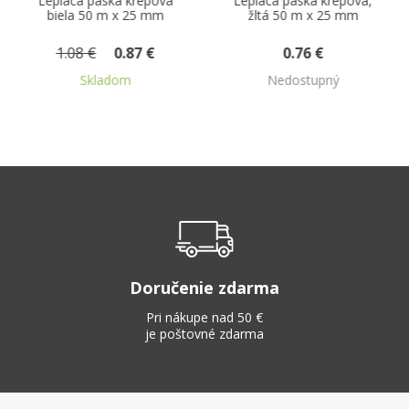
ová
Lepiaca páska krepová,
Lepiaca páska
m
žltá 50 m x 25 mm
priehľadná 66 m x 25
mm
0.76 €
0.43 €
Nedostupný
Nedostupný
Doručenie zdarma
Pri nákupe nad 50 €
je poštovné zdarma