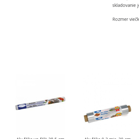
skladovanie j
Rozmer viečka
-20 %