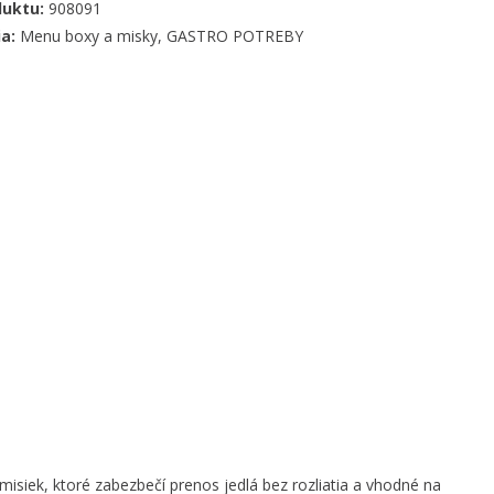
duktu:
908091
ia:
Menu boxy a misky
,
GASTRO POTREBY
misiek, ktoré zabezbečí prenos jedlá bez rozliatia a vhodné na