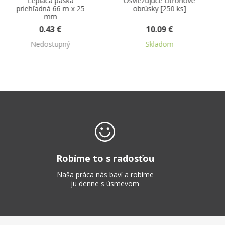
Osviežujúce citrónové
Tašky 10 kg pruhované
obrúsky [250 ks]
30 + 16 x 52 cm 100 ks
10.09 €
2.12 €
Skladom
Skladom
Robíme to s radosťou
Naša práca nás baví a robíme
ju denne s úsmevom