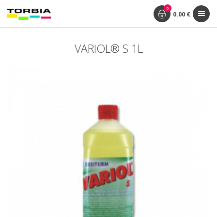
0
0.00 €
VARIOL® S 1L