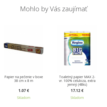
Mohlo by Vás zaujímať
boxe
Toaletný papier MAX 2-
Centro rolka čistobi
vr. 100% celuloza, extra
100% celulóza ,
jemný (48ks)
perforovaná
17.12 €
3.81 €
Skladom
Skladom