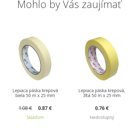
Mohlo by Vás zaujímať
vá
Lepiaca páska krepová,
Lepiaca páska
m
žltá 50 m x 25 mm
priehľadná 66 m x 25
mm
0.76 €
0.43 €
Nedostupný
Nedostupný