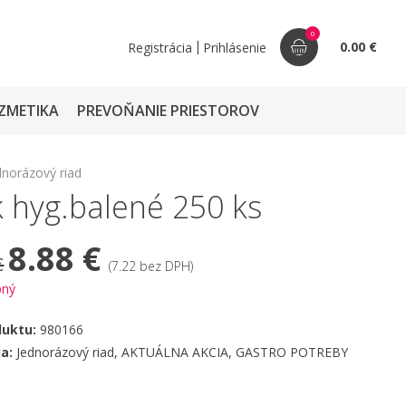
0
|
0.00 €
Registrácia
Prihlásenie
ZMETIKA
PREVOŇANIE PRIESTOROV
dnorázový riad
k hyg.balené 250 ks
8.88 €
€
(7.22 bez DPH)
pný
duktu:
980166
ia:
Jednorázový riad
,
AKTUÁLNA AKCIA
,
GASTRO POTREBY