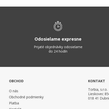
Odosielame expresne
Prijaté objednávky odosielame
do 24 hodín
OBCHOD
KONTAKT
Torbia, s.r.o.
O nás
Lieskovec 85
Obchodné podmienky
018 41 Dubn
Platba