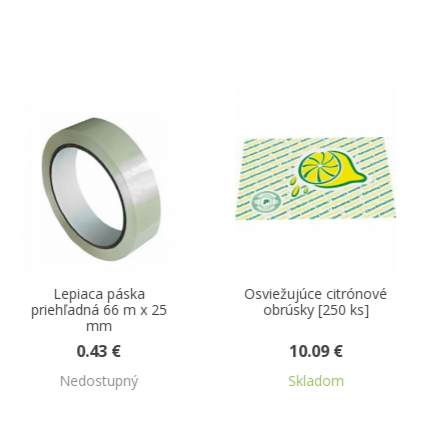
Tip
Osviežujúce citrónové
Tašky 10 kg pruhované
obrúsky [250 ks]
30 + 16 x 52 cm 100 ks
10.09 €
2.12 €
Skladom
Skladom