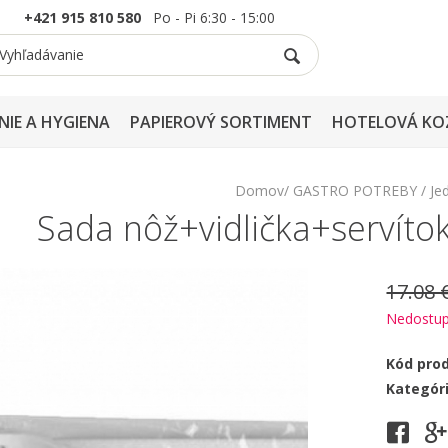
+421 915 810 580
Po - Pi 6:30 - 15:00
NIE A HYGIENA
PAPIEROVÝ SORTIMENT
HOTELOVÁ KO
Domov
GASTRO POTREBY
Je
Sada nôž+vidlička+servíto
17.08 
Nedostu
Kód pro
Kategór