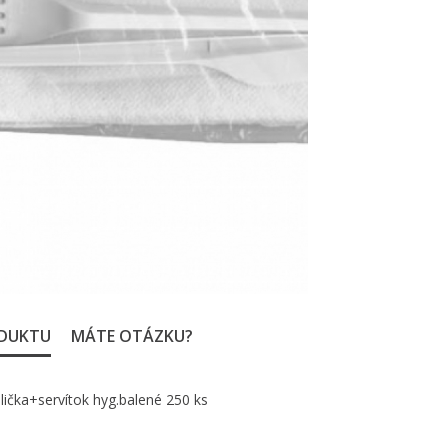
ODUKTU
MÁTE OTÁZKU?
lička+servítok hyg.balené 250 ks