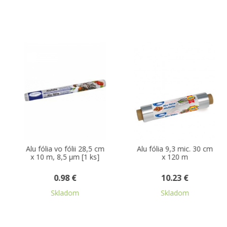
-20 %
,5 cm
Alu fólia 9,3 mic. 30 cm
Lepiaca páska krepo
ks]
x 120 m
biela 50 m x 25 m
10.23 €
1.08 €
0.87 €
Skladom
Skladom