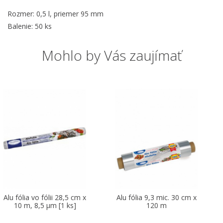
Rozmer: 0,5 l, priemer 95 mm
Balenie: 50 ks
Mohlo by Vás zaujímať
-20 %
 x
Alu fólia 9,3 mic. 30 cm x
Lepiaca páska krepov
120 m
biela 50 m x 25 mm