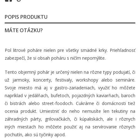
POPIS PRODUKTU
MÁTE OTÁZKU?
Pol litrové poháre nielen pre všetky smädné krky. Priehľadnosť
zabezpečí, že si obsah poháru s ničím nepomýlite.
Tento objemný pohár je určený nielen na rôzne typy podujatí, či
už jarmoky, koncerty, festivaly, workshopy alebo semináre.
Svoje miesto má aj v gastro-zariadeniach, využiť ho môžete
napríklad v jedálňach, bufetoch, pojazdných kaviarňach, baroch
či bistrách alebo street-foodoch. Cukrárne či domácnosti tiež
ocenia produkt. Umiestniť do neho nemusíte len tekutiny na
záhradných párty, grilovačkách, či kúpaliskách, ale i rôznych
iných miestach ho môžete použiť aj na servírovanie rôznych
pochutín, ako sú tyčinky apod.