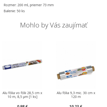
Rozmer: 200 ml, priemer 73 mm
Balenie: 50 ks
Mohlo by Vás zaujímať
-20 %
8,5 cm x
Alu fólia 9,3 mic. 30 cm x
Lepiaca páska k
 ks]
120 m
biela 50 m x 2
10.23 €
1.08 €
0.8