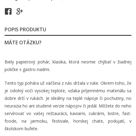
POPIS PRODUKTU
MÁTE OTÁZKU?
Biely papierový pohár, klasika, ktorá nesmie chýbať v žiadnej
poličke s gastro-riadmi.
Tento typ pohára už väčšina z nás držala v ruke. Okrem toho, že
je odolný voči vysokej teplote, vďaka príjemnému materiálu sa
dobre drží v rukách. Je ideálny na teplé nápoje či pochutiny, no
neurazia ho ani studené verzie nápojov či jedál. Môžete do neho
servírovať vo vašej reštaurácii, kaviarni, cukrárni, bistre, fast-
foode, na jarmoku, festivale, horskej chate, podujatí, v
školskom bufete.