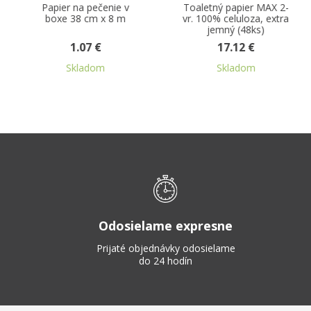
Toaletný papier MAX 2-
Centro rolka čistobiela
vr. 100% celuloza, extra
100% celulóza ,
jemný (48ks)
perforovaná
17.12 €
3.81 €
Skladom
Skladom
Odosielame expresne
Prijaté objednávky odosielame
do 24 hodín