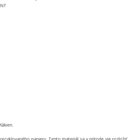
ENT
lákien.
ecyklovaného papieru. Tento materiál sa v prírode vie rozložiť,