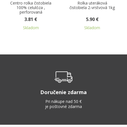
Rolka uteráková
Servítky PREMIUM
čistobiela 2-vrstvová 1kg
AIRLAID 40x40 béžové z
netkanej textílie 50 ks
5.90 €
7.07 €
Skladom
Skladom
Doručenie zdarma
Pri nákupe nad 50 €
je poštovné zdarma