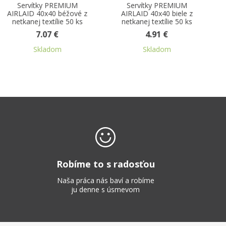
Servítky PREMIUM
Čašnícke účtenky čisté
AIRLAID 40x40 biele z
netkanej textílie 50 ks
4.91 €
0.49 €
Skladom
Skladom
Robíme to s radosťou
Naša práca nás baví a robíme
ju denne s úsmevom