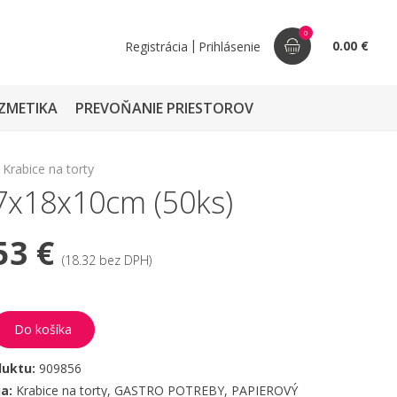
0
|
0.00 €
Registrácia
Prihlásenie
ZMETIKA
PREVOŇANIE PRIESTOROV
Krabice na torty
27x18x10cm (50ks)
53 €
(18.32 bez DPH)
Do košíka
duktu:
909856
ia:
Krabice na torty
,
GASTRO POTREBY
,
PAPIEROVÝ