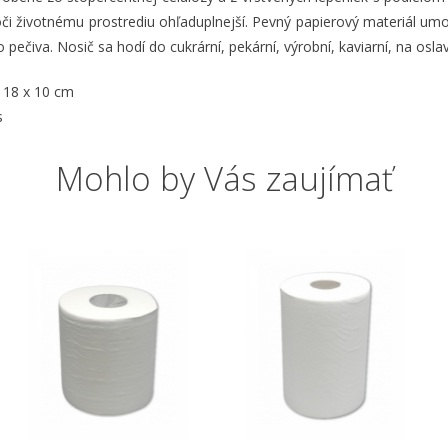
oči životnému prostrediu ohľaduplnejší. Pevný papierový materiál um
 pečiva. Nosič sa hodí do cukrární, pekární, výrobní, kaviarní, na oslav
 18 x 10 cm
s
Mohlo by Vás zaujímať