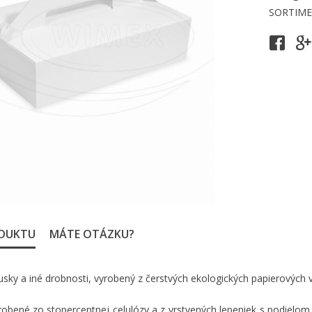
SORTIM
ODUKTU
MÁTE OTÁZKU?
sky a iné drobnosti, vyrobený z čerstvých ekologických papierových v
obené zo stopercentnej celulózy a z vrstvených lepeniek s podielom r