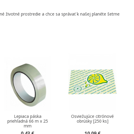
né životné prostredie a chce sa správať k našej planéte šetrne
Tip
Osviežujúce citrónové
Tašky 10 kg pruhované
obrúsky [250 ks]
30 + 16 x 52 cm 100 ks
10.09 €
2.12 €