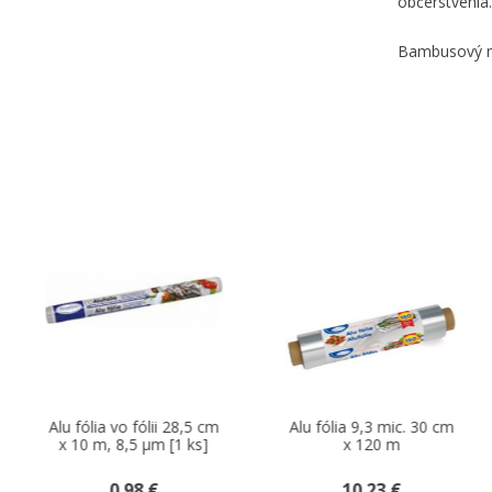
občerstvenia.
Bambusový mat
-20 %
m
Alu fólia 9,3 mic. 30 cm
Lepiaca páska krepová
x 120 m
biela 50 m x 25 mm
10.23 €
1.08 €
0.87 €