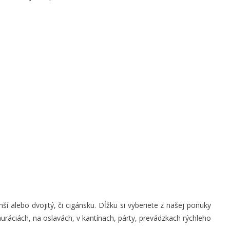
alebo dvojitý, či cigánsku. Dĺžku si vyberiete z našej ponuky
uráciách, na oslavách, v kantínach, párty, prevádzkach rýchleho