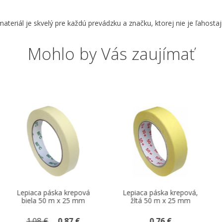
eriál je skvelý pre každú prevádzku a značku, ktorej nie je ľahostaj
Mohlo by Vás zaujímať
Lepiaca páska krepová,
Lepiaca páska
žltá 50 m x 25 mm
priehľadná 66 m x 25
mm
0.76 €
0.43 €