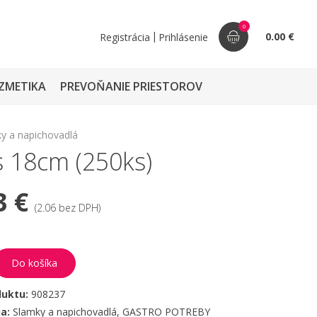
0
|
0.00 €
Registrácia
Prihlásenie
ZMETIKA
PREVOŇANIE PRIESTOROV
y a napichovadlá
 18cm (250ks)
3 €
(2.06 bez DPH)
Do košíka
duktu:
908237
ia:
Slamky a napichovadlá
,
GASTRO POTREBY