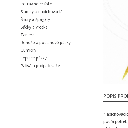
Potravinové fólie
Slamky a napichovadlá
Šnúry a špagáty
Sáčky a vrecká
Taniere
Rohože a podlahové pásky
Gumičky
Lepiace pásky
Palivá a podpaľovače
POPIS PR
Napichovadlo
podľa potreby