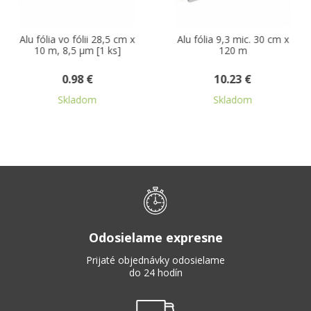
Alu fólia vo fólii 28,5 cm x
Alu fólia 9,3 mic. 30 cm x
10 m, 8,5 µm [1 ks]
120 m
0.98 €
10.23 €
Skladom
Skladom
Odosielame expresne
Prijaté objednávky odosielame
do 24 hodín