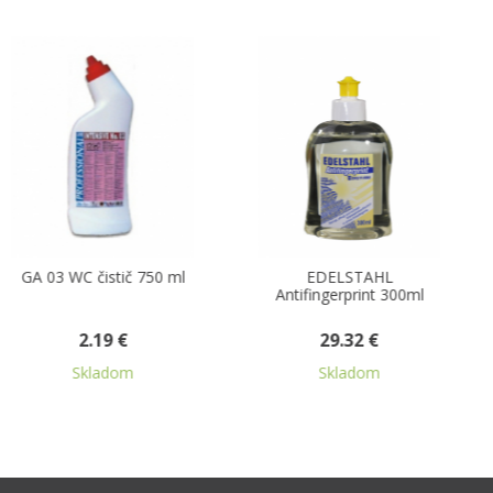
ml
EDELSTAHL
GA 11 leštiaci prostrie
Antifingerprint 300ml
na nábytok 500 ml
29.32 €
2.51 €
Skladom
Skladom