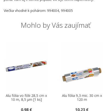
Viečka vhodné k pohárom: 994004, 994005
Mohlo by Vás zaujímať
-20 %
a vo fólii 28,5 cm x
Alu fólia 9,3 mic. 30 cm x
Lepia
, 8,5 µm [1 ks]
120 m
biel
0.98 €
10.23 €
1.