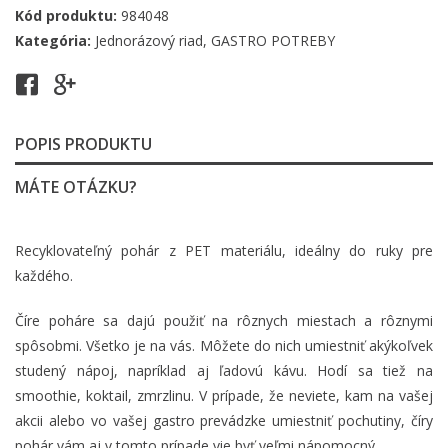
Kód produktu:
984048
Kategória:
Jednorázový riad
,
GASTRO POTREBY
POPIS PRODUKTU
MÁTE OTÁZKU?
Recyklovateľný pohár z PET materiálu, ideálny do ruky pre
každého.
Číre poháre sa dajú použiť na rôznych miestach a rôznymi
spôsobmi. Všetko je na vás. Môžete do nich umiestniť akýkoľvek
studený nápoj, napríklad aj ľadovú kávu. Hodí sa tiež na
smoothie, koktail, zmrzlinu. V prípade, že neviete, kam na vašej
akcii alebo vo vašej gastro prevádzke umiestniť pochutiny, číry
pohár vám aj v tomto prípade vie byť veľmi nápomocný.