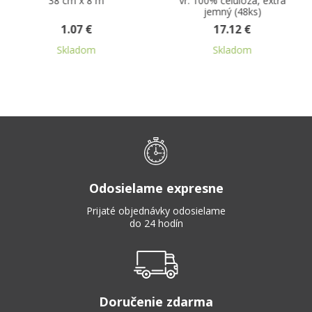
38 cm x 8 m
vr. 100% celuloza, extra
jemný (48ks)
1.07 €
17.12 €
Skladom
Skladom
Odosielame expresne
Prijaté objednávky odosielame
do 24 hodín
Doručenie zdarma