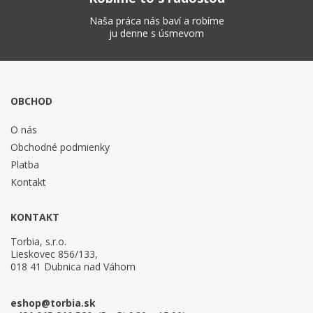
Naša práca nás baví a robíme
ju denne s úsmevom
OBCHOD
O nás
Obchodné podmienky
Platba
Kontakt
KONTAKT
Torbia, s.r.o.
Lieskovec 856/133,
018 41 Dubnica nad Váhom
eshop@torbia.sk