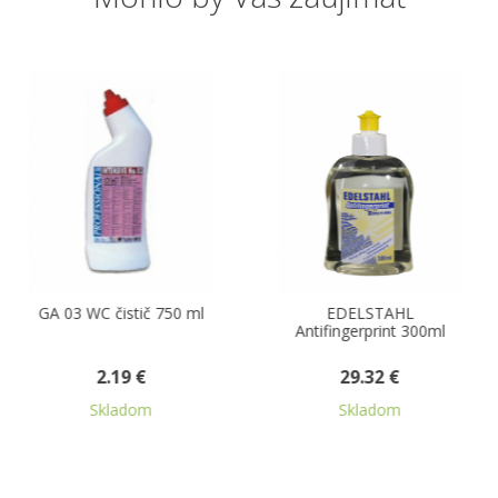
03 WC čistič 750 ml
EDELSTAHL
GA 11
Antifingerprint 300ml
n
2.19 €
29.32 €
Skladom
Skladom