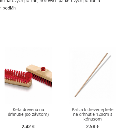
aminátových podláh, hotových parketových podláh a
 podláh.
Palica k drevenej kefe
Palica k zmetáku natural
na drhnutie 120cm s
drevo 120cm so
kónusom
závitom
2.58 €
2.67 €