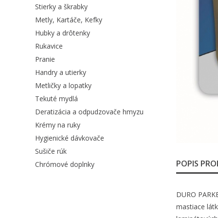
Stierky a škrabky
Metly, Kartáče, Kefky
Hubky a drôtenky
Rukavice
Pranie
Handry a utierky
Metličky a lopatky
Tekuté mydlá
Deratizácia a odpudzovače hmyzu
Krémy na ruky
Hygienické dávkovače
Sušiče rúk
POPIS PR
Chrómové doplnky
DURO PARKETT
mastiace lát