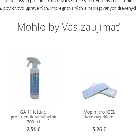
 a parketových podláh. DURO PARKETT je veľmi vhodný na čistenie l
, povrchovo upravených, impregnovaných a naolejovaných drevených
Mohlo by Vás zaujímať
Mop micro IGEL
Kefa drevená na
kapsový 40cm
drhnutie (so závitom)
5.26 €
2.42 €