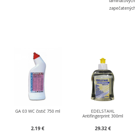
laminátových
zapečatených
EDELSTAHL
GA 11 leštiaci
Antifingerprint 300ml
prostriedok na nábytok
500 ml
29.32 €
2.51 €