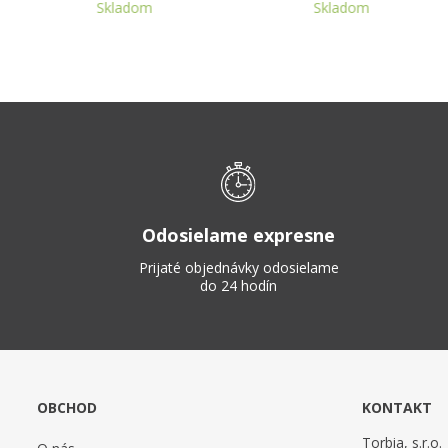
Skladom
Skladom
Odosielame expresne
Prijaté objednávky odosielame
do 24 hodín
OBCHOD
KONTAKT
Torbia, s.r.o.