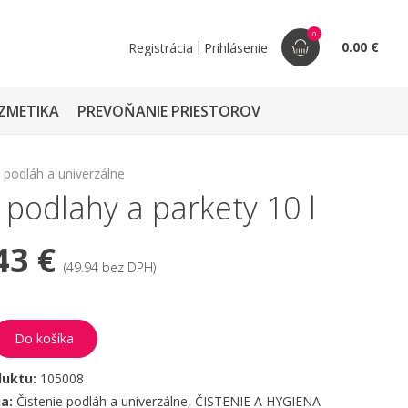
0
|
0.00 €
Registrácia
Prihlásenie
ZMETIKA
PREVOŇANIE PRIESTOROV
e podláh a univerzálne
odlahy a parkety 10 l
43 €
(49.94 bez DPH)
Do košíka
duktu:
105008
ia:
Čistenie podláh a univerzálne
,
ČISTENIE A HYGIENA